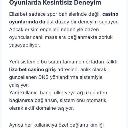
Oyunlarda Kesintisiz Deneyim
Elizabet sadece spor bahislerinde değil,
casino
oyunlarında da
üst düzey bir deneyim sunuyor.
Ancak erişim engelleri nedeniyle bazen
oyuncular canlı masalara bağlanmakta zorluk
yaşayabiliyor.
Yeni sistemle bu sorun tamamen ortadan kalktı.
liza bet casino giriş
adresleri, anlık olarak
güncellenen DNS yönlendirme sistemiyle
çalışıyor.
Yani kullanıcı hangi ülke veya ağ üzerinden
bağlanırsa bağlansın, sistem onu otomatik
olarak aktif domaine taşıyor.
Ayrıca her kullanıcıya özel bağlantı kimliği