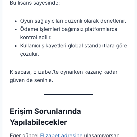
Bu lisans sayesinde:
Oyun sağlayıcıları düzenli olarak denetlenir.
Ödeme işlemleri bağımsız platformlarca
kontrol edilir.
Kullanıcı şikayetleri global standartlara göre
çözülür.
Kısacası, Elizabet’te oynarken kazanç kadar
güven de seninle.
Erişim Sorunlarında
Yapılabilecekler
Eğer güncel
Elizabet adresine
ulaşamıyorsan,