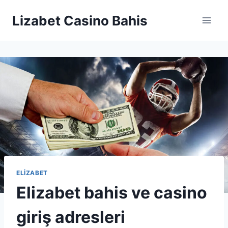
Skip
Lizabet Casino Bahis
to
content
ELIZABET
Elizabet bahis ve casino
giriş adresleri