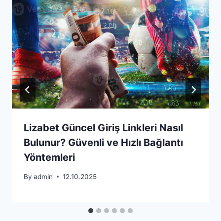
Lizabet Güncel Giriş Linkleri Nasıl
Bulunur? Güvenli ve Hızlı Bağlantı
Yöntemleri
By
admin
12.10.2025