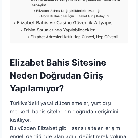
Deneyim
Elizabet Adres Değişikliklerinin Mantığı
Mobil Kullanıcılar İçin Elizabet Giriş Kolaylığı
Elizabet Bahis ve Casino Güvenlik Altyapısı
Erişim Sorunlarında Yapılabilecekler
Elizabet Adresleri Artık Hep Güncel, Hep Güvenli
Elizabet Bahis Sitesine
Neden Doğrudan Giriş
Yapılamıyor?
Türkiye’deki yasal düzenlemeler, yurt dışı
merkezli bahis sitelerinin doğrudan erişimini
kısıtlıyor.
Bu yüzden Elizabet gibi lisanslı siteler, erişim
engeli geldiğinde alan adını değiştirerek yoluna