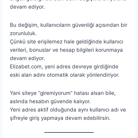
devam ediyor.
Bu değişim, kullanıcıların güvenliği açısından bir
zorunluluk.
Çünkü site erişilemez hale geldiğinde kullanıcı
verileri, bonuslar ve hesap bilgileri korunmaya
devam ediyor.
Elizabet.com, yeni adres devreye girdiğinde
eski alan adını otomatik olarak yönlendiriyor.
Yani siteye “giremiyorum” hatası alsan bile,
aslında hesabın güvende kalıyor.
Yeni adres aktif olduğunda aynı kullanıcı adı ve
şifreyle giriş yapmaya devam edebilirsin.