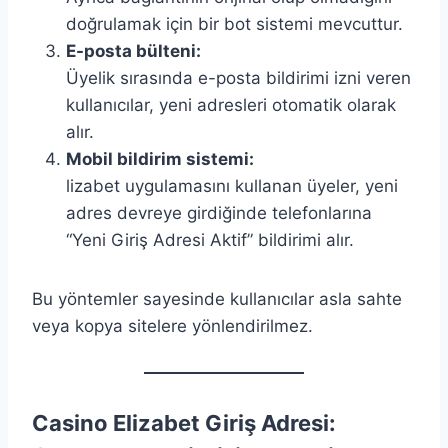
doğrulamak için bir bot sistemi mevcuttur.
E-posta bülteni:
Üyelik sırasında e-posta bildirimi izni veren
kullanıcılar, yeni adresleri otomatik olarak
alır.
Mobil bildirim sistemi:
lizabet uygulamasını kullanan üyeler, yeni
adres devreye girdiğinde telefonlarına
“Yeni Giriş Adresi Aktif” bildirimi alır.
Bu yöntemler sayesinde kullanıcılar asla sahte
veya kopya sitelere yönlendirilmez.
Casino Elizabet Giriş Adresi: