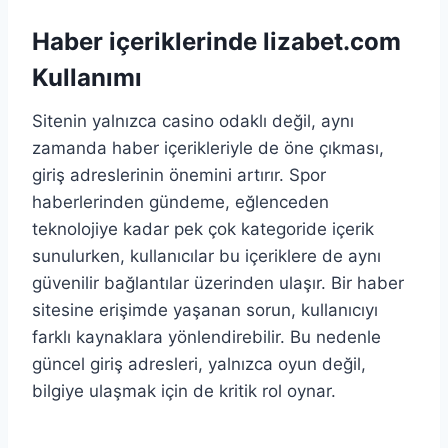
Haber içeriklerinde lizabet.com
Kullanımı
Sitenin yalnızca casino odaklı değil, aynı
zamanda haber içerikleriyle de öne çıkması,
giriş adreslerinin önemini artırır. Spor
haberlerinden gündeme, eğlenceden
teknolojiye kadar pek çok kategoride içerik
sunulurken, kullanıcılar bu içeriklere de aynı
güvenilir bağlantılar üzerinden ulaşır. Bir haber
sitesine erişimde yaşanan sorun, kullanıcıyı
farklı kaynaklara yönlendirebilir. Bu nedenle
güncel giriş adresleri, yalnızca oyun değil,
bilgiye ulaşmak için de kritik rol oynar.