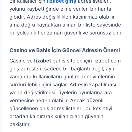
Bir kullanıcı için
lizabet giriş
adres listeleri,
yolunu kaybettiğinde eline verilen bir harita
gibidir. Adres değişiklikleri kaçınılmaz olabilir,
ama doğru kaynaktan alınan bir liste sayesinde
bu yolculuk her zaman güvenli ve sorunsuz olur.
Casino ve Bahis İçin Güncel Adresin Önemi
Casino ve
lizabet
bahis siteleri için lizabet.com
giriş adresleri, sadece bir bağlantı değil, aynı
zamanda kullanıcıların günlük deneyimlerinin
sürdürülebilirliğini sağlar. Adresin kapatılması
ya da değiştirilmesi, üyelerin oyunlarına ara
vermesine neden olabilir. Ancak düzenli
güncellenen giriş adres listeleri, bu kesintiyi
ortadan kaldırarak kullanıcıların güvenini
pekiştirir.