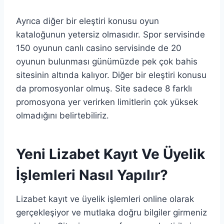
Ayrıca diğer bir eleştiri konusu oyun
kataloğunun yetersiz olmasıdır. Spor servisinde
150 oyunun canlı casino servisinde de 20
oyunun bulunması günümüzde pek çok bahis
sitesinin altında kalıyor. Diğer bir eleştiri konusu
da promosyonlar olmuş. Site sadece 8 farklı
promosyona yer verirken limitlerin çok yüksek
olmadığını belirtebiliriz.
Yeni Lizabet Kayıt Ve Üyelik
İşlemleri Nasıl Yapılır?
Lizabet kayıt ve üyelik işlemleri online olarak
gerçekleşiyor ve mutlaka doğru bilgiler girmeniz