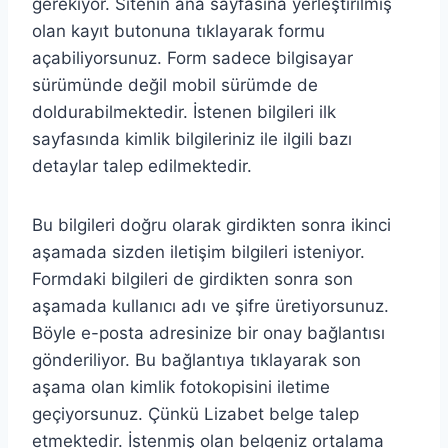
gerekiyor. Sitenin ana sayfasına yerleştirilmiş
olan kayıt butonuna tıklayarak formu
açabiliyorsunuz. Form sadece bilgisayar
sürümünde değil mobil sürümde de
doldurabilmektedir. İstenen bilgileri ilk
sayfasında kimlik bilgileriniz ile ilgili bazı
detaylar talep edilmektedir.
Bu bilgileri doğru olarak girdikten sonra ikinci
aşamada sizden iletişim bilgileri isteniyor.
Formdaki bilgileri de girdikten sonra son
aşamada kullanıcı adı ve şifre üretiyorsunuz.
Böyle e-posta adresinize bir onay bağlantısı
gönderiliyor. Bu bağlantıya tıklayarak son
aşama olan kimlik fotokopisini iletime
geçiyorsunuz. Çünkü Lizabet belge talep
etmektedir. İstenmiş olan belgeniz ortalama