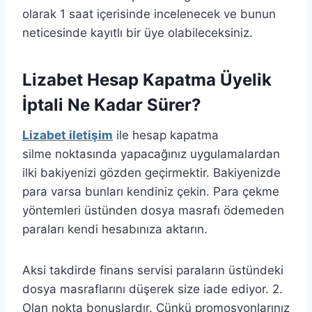
olarak 1 saat içerisinde incelenecek ve bunun
neticesinde kayıtlı bir üye olabileceksiniz.
Lizabet Hesap Kapatma Üyelik
İptali Ne Kadar Sürer?
Lizabet iletişim
ile hesap kapatma
silme noktasında yapacağınız uygulamalardan
ilki bakiyenizi gözden geçirmektir. Bakiyenizde
para varsa bunları kendiniz çekin. Para çekme
yöntemleri üstünden dosya masrafı ödemeden
paraları kendi hesabınıza aktarın.
Aksi takdirde finans servisi paraların üstündeki
dosya masraflarını düşerek size iade ediyor. 2.
Olan nokta bonuslardır. Çünkü promosyonlarınız