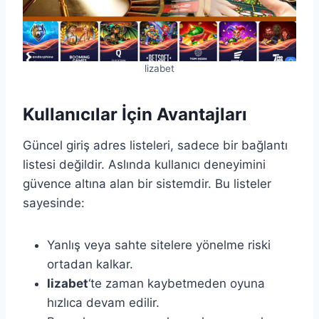
lizabet
Kullanıcılar İçin Avantajları
Güncel giriş adres listeleri, sadece bir bağlantı
listesi değildir. Aslında kullanıcı deneyimini
güvence altına alan bir sistemdir. Bu listeler
sayesinde:
Yanlış veya sahte sitelere yönelme riski
ortadan kalkar.
lizabet
‘te zaman kaybetmeden oyuna
hızlıca devam edilir.