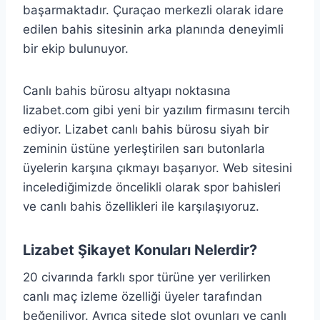
başarmaktadır. Çuraçao merkezli olarak idare
edilen bahis sitesinin arka planında deneyimli
bir ekip bulunuyor.
Canlı bahis bürosu altyapı noktasına
lizabet.com gibi yeni bir yazılım firmasını tercih
ediyor. Lizabet canlı bahis bürosu siyah bir
zeminin üstüne yerleştirilen sarı butonlarla
üyelerin karşına çıkmayı başarıyor. Web sitesini
incelediğimizde öncelikli olarak spor bahisleri
ve canlı bahis özellikleri ile karşılaşıyoruz.
Lizabet Şikayet Konuları Nelerdir?
20 civarında farklı spor türüne yer verilirken
canlı maç izleme özelliği üyeler tarafından
beğeniliyor. Ayrıca sitede slot oyunları ve canlı