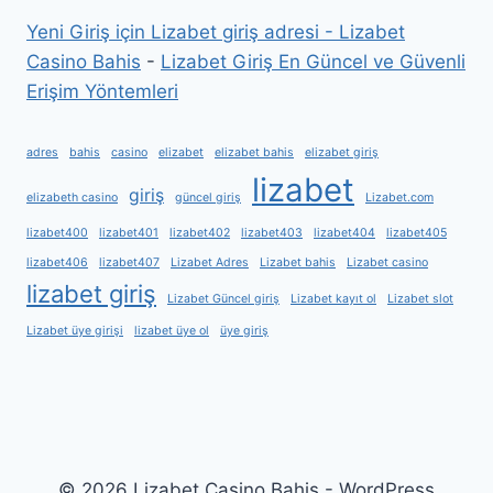
Yeni Giriş için Lizabet giriş adresi - Lizabet
Casino Bahis
-
Lizabet Giriş En Güncel ve Güvenli
Erişim Yöntemleri
adres
bahis
casino
elizabet
elizabet bahis
elizabet giriş
lizabet
giriş
elizabeth casino
güncel giriş
Lizabet.com
lizabet400
lizabet401
lizabet402
lizabet403
lizabet404
lizabet405
lizabet406
lizabet407
Lizabet Adres
Lizabet bahis
Lizabet casino
lizabet giriş
Lizabet Güncel giriş
Lizabet kayıt ol
Lizabet slot
Lizabet üye girişi
lizabet üye ol
üye giriş
© 2026 Lizabet Casino Bahis - WordPress