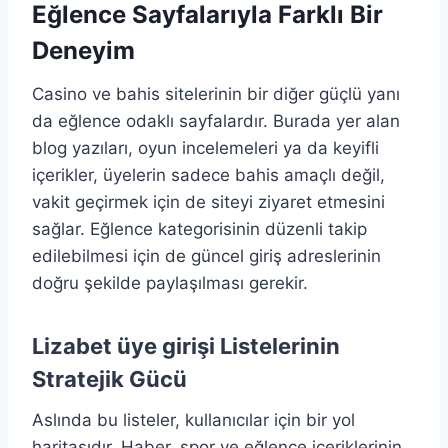
Eğlence Sayfalarıyla Farklı Bir
Deneyim
Casino ve bahis sitelerinin bir diğer güçlü yanı
da eğlence odaklı sayfalardır. Burada yer alan
blog yazıları, oyun incelemeleri ya da keyifli
içerikler, üyelerin sadece bahis amaçlı değil,
vakit geçirmek için de siteyi ziyaret etmesini
sağlar. Eğlence kategorisinin düzenli takip
edilebilmesi için de güncel giriş adreslerinin
doğru şekilde paylaşılması gerekir.
Lizabet üye girişi Listelerinin
Stratejik Gücü
Aslında bu listeler, kullanıcılar için bir yol
haritasıdır. Haber, spor ve eğlence içeriklerinin