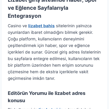
ve Eğlence Sayfalarıyla
Entegrasyon
Casino ve
lizabet bahis
sitelerinin yalnızca
oyunlardan ibaret olmadığını bilmek gerekir.
Çoğu platform, kullanıcıların deneyimini
çeşitlendirmek için haber, spor ve eğlence
içerikleri de sunar. Güncel giriş adres listelerinin
bu sayfalara entegre edilmesi, kullanıcıların tek
bir platform üzerinden hem erişim sorununu
çözmesine hem de ekstra içeriklerle vakit
geçirmesine imkân tanır.
Editörün Yorumu ile lizabet adres
konusu