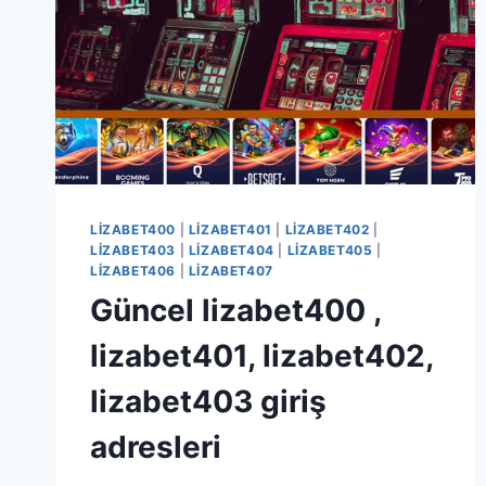
LIZABET400
|
LIZABET401
|
LIZABET402
|
LIZABET403
|
LIZABET404
|
LIZABET405
|
LIZABET406
|
LIZABET407
Güncel lizabet400 ,
lizabet401, lizabet402,
lizabet403 giriş
adresleri