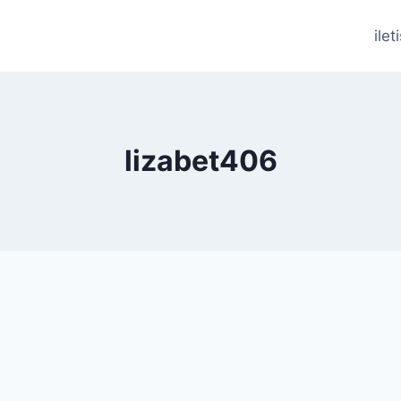
ile
lizabet406