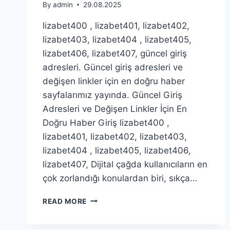
By
admin
29.08.2025
lizabet400 , lizabet401, lizabet402,
lizabet403, lizabet404 , lizabet405,
lizabet406, lizabet407, güncel giriş
adresleri. Güncel giriş adresleri ve
değişen linkler için en doğru haber
sayfalarımız yayında. Güncel Giriş
Adresleri ve Değişen Linkler İçin En
Doğru Haber Giriş lizabet400 ,
lizabet401, lizabet402, lizabet403,
lizabet404 , lizabet405, lizabet406,
lizabet407, Dijital çağda kullanıcıların en
çok zorlandığı konulardan biri, sıkça…
GÜNCEL
READ MORE
LIZABET400
,