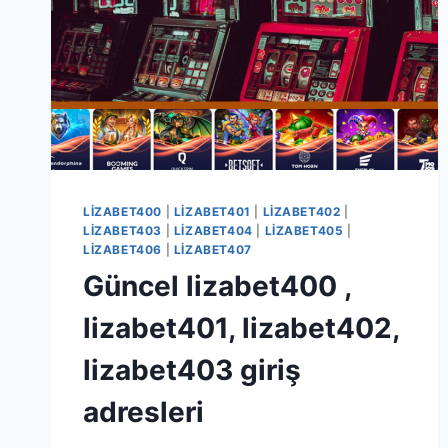
LIZABET400
|
LIZABET401
|
LIZABET402
|
LIZABET403
|
LIZABET404
|
LIZABET405
|
LIZABET406
|
LIZABET407
Güncel lizabet400 ,
lizabet401, lizabet402,
lizabet403 giriş
adresleri