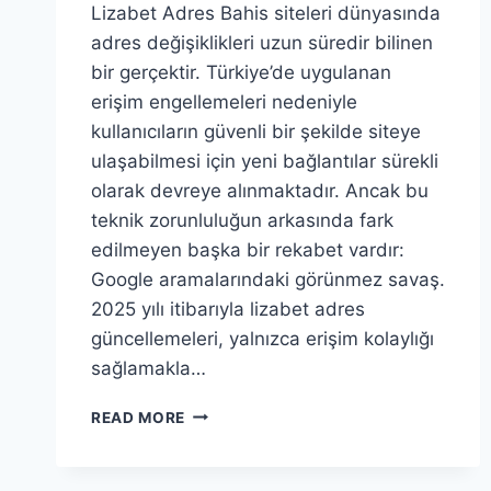
Lizabet Adres Bahis siteleri dünyasında
adres değişiklikleri uzun süredir bilinen
bir gerçektir. Türkiye’de uygulanan
erişim engellemeleri nedeniyle
kullanıcıların güvenli bir şekilde siteye
ulaşabilmesi için yeni bağlantılar sürekli
olarak devreye alınmaktadır. Ancak bu
teknik zorunluluğun arkasında fark
edilmeyen başka bir rekabet vardır:
Google aramalarındaki görünmez savaş.
2025 yılı itibarıyla lizabet adres
güncellemeleri, yalnızca erişim kolaylığı
sağlamakla…
LIZABET
READ MORE
ADRES
GÜNCELLEMELERI
ILE