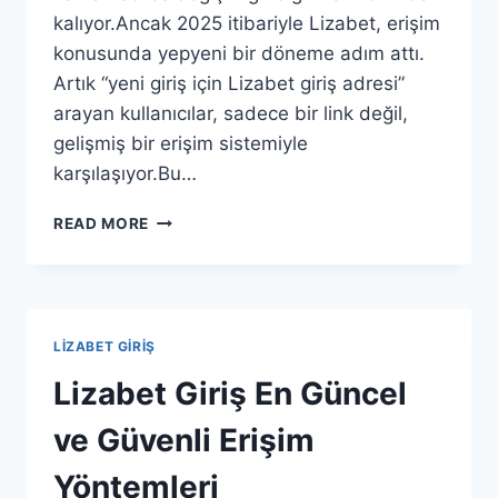
kalıyor.Ancak 2025 itibariyle Lizabet, erişim
konusunda yepyeni bir döneme adım attı.
Artık “yeni giriş için Lizabet giriş adresi”
arayan kullanıcılar, sadece bir link değil,
gelişmiş bir erişim sistemiyle
karşılaşıyor.Bu…
YENI
READ MORE
GIRIŞ
IÇIN
LIZABET
GIRIŞ
ADRESI
LIZABET GIRIŞ
Lizabet Giriş En Güncel
ve Güvenli Erişim
Yöntemleri