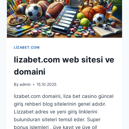
LIZABET.COM
lizabet.com web sitesi ve
domaini
By
admin
15.10.2025
lizabet.com domaini, liza bet casino güncel
giriş rehberi blog sitelerinin genel adıdır.
Lizzabet adres ve yeni giriş linklerini
bulunduran siteleri temsil eder. Super
bonus işlemleri , üye kayıt ve üye ol!